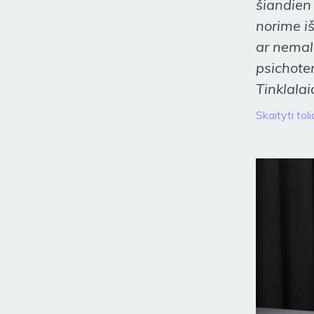
šiandien
norime i
ar nemal
psichote
Tinklala
Skaityti toli