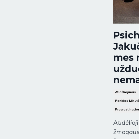
Psic
Jakuč
mes 
užduo
nema
Atidėliojimas
Penkios Minut
Procrastinatio
Atidėlio
žmogaus 