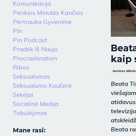
Komunikacija
Penkios Minutės Kančios
Pertrauka Gyvenime
Pin
Pin Podcast
Beata
Pradėk Iš Naujo
kaip
Procrastination
Ribos
Aurimas Mikal
Seksualumas
Beata Ti
Seksualumo Koučerė
viešajam
Sekėjai
atidavusi
Socialinė Medija
televizij
Tobulėjimas
atskleid
Beata rad
Mane rasi: