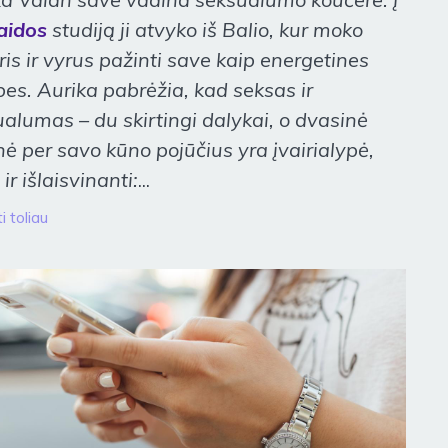
aidos
studiją ji atvyko iš Balio, kur moko
is ir vyrus pažinti save kaip energetines
es. Aurika pabrėžia, kad seksas ir
alumas – du skirtingi dalykai, o dvasinė
nė per savo kūno pojūčius yra įvairialypė,
 ir išlaisvinanti:
...
i toliau