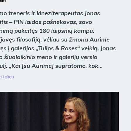
cast
o treneris ir kineziterapeutas Jonas
itis – PIN laidos pašnekovas, savo
nimą pakeitęs 180 laipsnių kampu.
javęs filosofiją, vėliau su žmona Aurime
ęs į galerijos „Tulips & Roses“ veiklą, Jonas
o šiuolaikinio meno ir galerijų verslo
ulį. „Kai [su Aurime] supratome, kok
...
i toliau