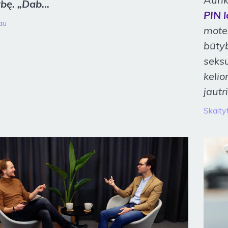
bę. „Dab
...
PIN l
au
moter
būtyb
seksu
kelio
jautri
Skaityt