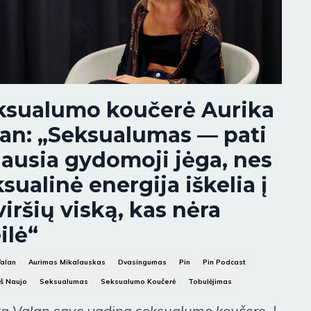
ksualumo koučerė Aurika
lan: „Seksualumas — pati
iausia gydomoji jėga, nes
sualinė energija iškelia į
iršių viską, kas nėra
ilė“
Valan
Aurimas Mikalauskas
Dvasingumas
Pin
Pin Podcast
Iš Naujo
Seksualumas
Seksualumo Koučerė
Tobulėjimas
ka Valan save vadina seksualumo koučere. Į