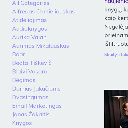
naujienla
All Categories
knygų, k
Alfredas Chmieliauskas
kaip kert
Atidėliojimas
Negalėja
Audioknygos
prieinamo
Aurika Valan
išfiltruo
Aurimas Mikalauskas
Bdar
Skaityti toli
Beata Tiškevič
Blaivi Vasara
Bėgimas
Dainius Jakučionis
Dvasingumas
Email Marketingas
Jonas Žakaitis
Knygos