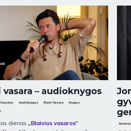
i vasara – audioknygos
Jon
gy
eliauskas
Audioknygos
Blaivi Vasara
Knygos
ge
o
lias dienas
„Blaivios vasaros“
Aurimas