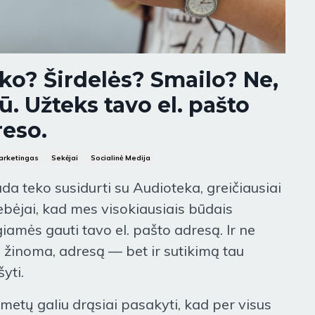
ko? Širdelės? Smailo? Ne,
ū. Užteks tavo el. pašto
reso.
arketingas
Sekėjai
Socialinė Medija
ada teko susidurti su Audioteka, greičiausiai
bėjai, kad mes visokiausiais būdais
iamės gauti tavo el. pašto adresą. Ir ne
, žinoma, adresą — bet ir sutikimą tau
yti.
metų galiu drąsiai pasakyti, kad per visus