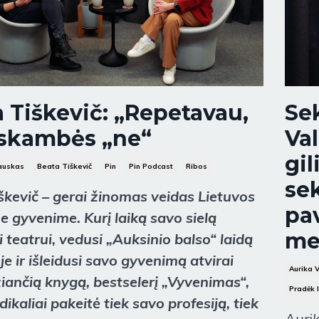
 Tiškevič: „Repetavau,
Se
 skambės „ne“
Va
gil
auskas
Beata Tiškevič
Pin
Pin Podcast
Ribos
sek
škevič – gerai žinomas veidas Lietuvos
pav
e gyvenime. Kurį laiką savo sielą
me
 teatrui, vedusi „Auksinio balso“ laidą
oje ir išleidusi savo gyvenimą atvirai
Aurika 
žiančią knygą, bestselerį „Vyvenimas“,
Pradėk 
ikaliai pakeitė tiek savo profesiją, tiek
Auri