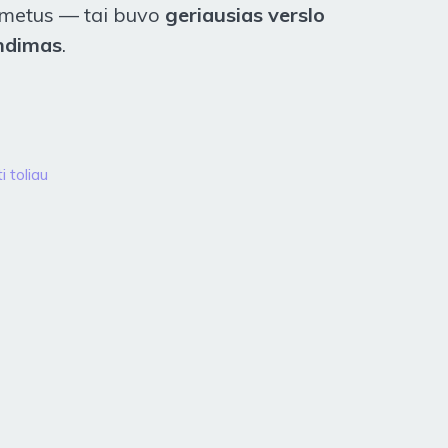
 metus — tai buvo
geriausias verslo
ndimas
.
i toliau