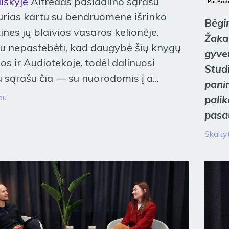
iškyje
Alfredas pasidalino sąrašu
Pin Pod
urias kartu su bendruomene išrinko
Bėgim
ines jų blaivios vasaros kelionėje.
Žaka
u nepastebėti, kad daugybė šių knygų
gyve
s ir Audiotekoje, todėl dalinuosi
Studi
tu sąrašu čia — su nuorodomis į a
...
panir
au
palik
pasa
Skaityt