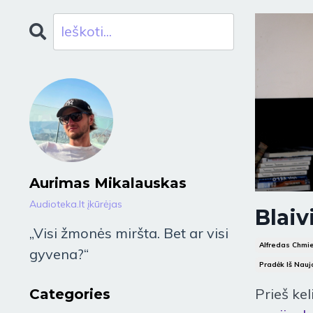
Aurimas Mikalauskas
Audioteka.lt įkūrėjas
Blaiv
„Visi žmonės miršta. Bet ar visi
Alfredas Chmi
gyvena?“
Pradėk Iš Nauj
Prieš ke
Categories