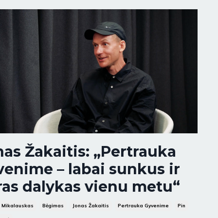
as Žakaitis: „Pertrauka
venime – labai sunkus ir
ras dalykas vienu metu“
 Mikalauskas
Bėgimas
Jonas Žakaitis
Pertrauka Gyvenime
Pin