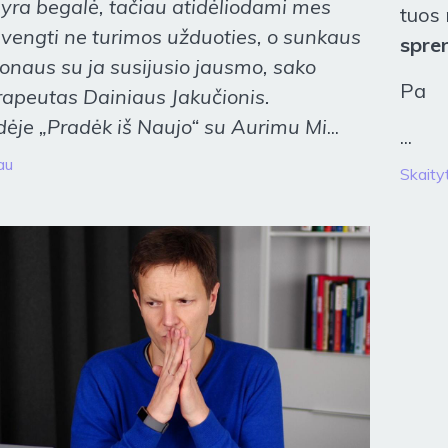
 yra begalė, tačiau atidėliodami mes
tuos
švengti ne turimos užduoties, o sunkaus
spre
onaus su ja susijusio jausmo, sako
Pa
rapeutas Dainiaus Jakučionis.
idėje „Pradėk iš Naujo“ su Aurimu Mi
...
...
au
Skaityt