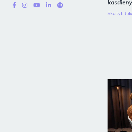
kasdieny
Skaityti toli