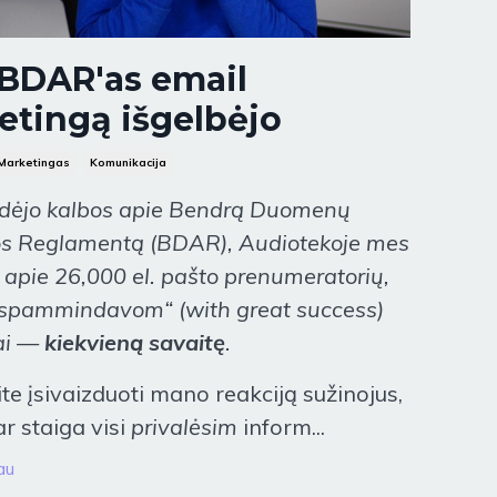
 BDAR'as email
etingą išgelbėjo
Marketingas
Komunikacija
idėjo kalbos apie Bendrą Duomenų
s Reglamentą (BDAR), Audiotekoje mes
 apie 26,000 el. pašto prenumeratorių,
„spammindavom“ (with great success)
iai —
kiekvieną savaitę
.
ite įsivaizduoti mano reakciją sužinojus,
r staiga visi
privalėsim
inform...
au