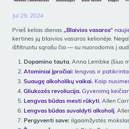
Alfredas Chmieliauskas
Audioknygos
Blaivi Vasara
Knygos
Pr
Jul 29, 2024
Prieš kelias dienas
„Blaivios vasaros“
nauji
kertines jų blaivios vasaros kelionėje. Neg
išfiltruotu sąrašu čia — su nuorodomis į au
Dopamino tauta
, Anna Lembke (šiuo m
Atominiai įpročiai:
lengvas ir patikrinta
Suaugę alkoholikų vaikai.
Kaip nusimes
Gliukozės revoliucija.
Gyvenimą keičiant
Lengvas būdas mesti rūkyti
, Allen Carr
Lengvas būdas suvaldyti alkoholį
, All
Pergyventi save:
ilgaamžystės mokslas i