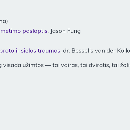
ma)
 metimo paslaptis
, Jason Fung
proto ir sielos traumas
, dr. Besselis van der Kol
sada užimtos — tai vairas, tai dviratis, tai žolia