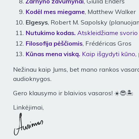
Žarnyno žavumynai
, Giulia Enders
Kodėl mes miegame
, Matthew Walker
Elgesys
, Robert M. Sapolsky (planuoja
Nutukimo kodas.
Atskleidžiame svorio
Filosofija pėščiomis
, Frédéricas Gros
Kūnas mena viską.
Kaip išgydyti kūno, 
Nežinau kaip Jums, bet mano rankos vasarą vi
audioknygos.
Gero klausymo ir blaivios vasaros! ☀️😎🏝️
Linkėjimai,