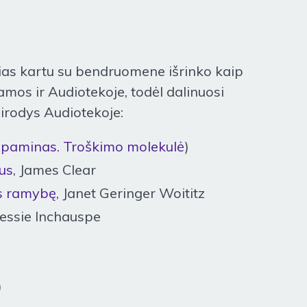
ias kartu su bendruomene išrinko kaip
amos ir Audiotekoje, todėl dalinuosi
sirodys Audiotekoje:
paminas. Troškimo molekulė
)
gus
, James Clear
os ramybę
, Janet Geringer Woititz
Jessie Inchauspe
)