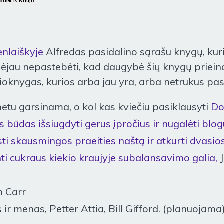
adėk Iš Naujo
enlaiškyje
Alfredas pasidalino sąrašu knygų, kur
alėjau nepastebėti, kad daugybė šių knygų priein
dioknygas, kurios arba jau yra, arba netrukus pa
etu garsinama, o kol kas kviečiu pasiklausyti
Do
s būdas išsiugdyti gerus įpročius ir nugalėti blo
ti skausmingos praeities naštą ir atkurti dvasi
i cukraus kiekio kraujyje subalansavimo galia,
en Carr
r menas, Petter Attia, Bill Gifford. (planuojama