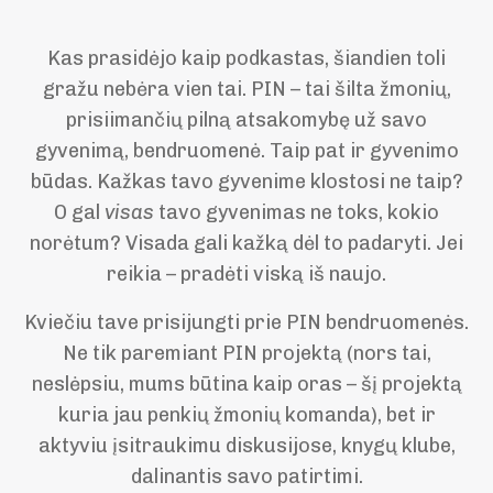
Kas prasidėjo kaip podkastas, šiandien toli
gražu nebėra vien tai. PIN – tai šilta žmonių,
prisiimančių pilną atsakomybę už savo
gyvenimą, bendruomenė. Taip pat ir gyvenimo
būdas. Kažkas tavo gyvenime klostosi ne taip?
O gal
visas
tavo gyvenimas ne toks, kokio
norėtum? Visada gali kažką dėl to padaryti. Jei
reikia – pradėti viską iš naujo.
Kviečiu tave prisijungti prie PIN bendruomenės.
Ne tik paremiant PIN projektą (nors tai,
neslėpsiu, mums būtina kaip oras – šį projektą
kuria jau penkių žmonių komanda), bet ir
aktyviu įsitraukimu diskusijose, knygų klube,
dalinantis savo patirtimi.