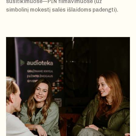
susitikimuose—PIN filmavimuose (už
simbolinį mokestį salės išlaidoms padengti).