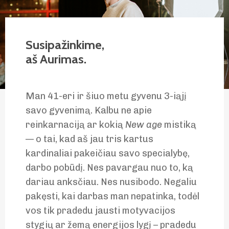
Susipažinkime,
aš Aurimas.
Man 41-eri ir šiuo metu gyvenu 3-iąjį
savo gyvenimą. Kalbu ne apie
reinkarnaciją ar kokią
New age
mistiką
— o tai, kad aš jau tris kartus
kardinaliai pakeičiau savo specialybę,
darbo pobūdį. Nes pavargau nuo to, ką
dariau anksčiau. Nes nusibodo. Negaliu
pakęsti, kai darbas man nepatinka, todėl
vos tik pradedu jausti motyvacijos
stygių ar žemą energijos lygį – pradedu