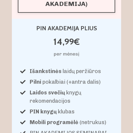
AKADEMIJA)
PIN AKADEMIJA PLIUS
14,99€
per mėnesį
Išankstinės
laidų peržiūros
Pilni
pokalbiai (+antra dalis)
Laidos svečių
knygų
rekomendacijos
PIN knygų
klubas
Mobili programėlė
(netrukus)
PIN AKADEMIJOS SEMINARAI