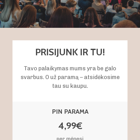
PRISIJUNK IR TU!
Tavo palaikymas mums yra be galo
svarbus. O už paramą – atsidėkosime
tau su kaupu.
PIN PARAMA
4,99€
per mėnesį