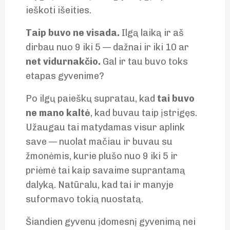
ieškoti išeities.
Taip buvo ne visada.
Ilgą laiką ir aš
dirbau nuo 9 iki 5 — dažnai ir iki 10 ar
net vidurnakčio.
Gal ir tau buvo toks
etapas gyvenime?
Po ilgų paieškų supratau, kad
tai buvo
ne mano kaltė
, kad buvau taip įstrigęs.
Užaugau tai matydamas visur aplink
save — nuolat mačiau ir buvau su
žmonėmis, kurie plušo nuo 9 iki 5 ir
priėmė tai kaip savaime suprantamą
dalyką. Natūralu, kad tai ir manyje
suformavo tokią nuostatą.
Šiandien gyvenu įdomesnį gyvenimą nei