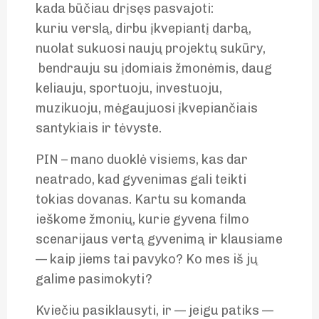
kada būčiau drįsęs pasvajoti:
kuriu verslą, dirbu įkvepiantį darbą,
nuolat sukuosi naujų projektų sukūry,
bendrauju su įdomiais žmonėmis, daug
keliauju, sportuoju, investuoju,
muzikuoju, mėgaujuosi įkvepiančiais
santykiais ir tėvyste.
PIN – mano duoklė visiems, kas dar
neatrado, kad gyvenimas gali teikti
tokias dovanas. Kartu su komanda
ieškome žmonių, kurie gyvena filmo
scenarijaus vertą gyvenimą ir klausiame
— kaip jiems tai pavyko? Ko mes iš jų
galime pasimokyti?
Kviečiu pasiklausyti, ir — jeigu patiks —